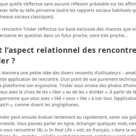
que qu’elle s’effectue sans aucune réflexion préalable sur les affin
avec telle ou telle personne (outre les rapports sociaux habituels qu
éseaux sociaux classiques).
la rencontre Tinder s’effectue sur base exclusive des chances que v
personne en question dans un futur proche, voire très proche…
t l’aspect relationnel des rencontre
er ?
 donnera une petite idée des divers ressentis d’utilisateurs – ama
ette application de rencontre. D’un point de vue purement technique
la plateforme son ergonomie. Tinder vous envoie des photos d’ho
s avez le choix de les « liker » ou de les « disliker ». À partir de là
 personne que vous avez « liké » vous « like » à son tour, l’applicati
 match », comme disent les anglophones.
inder peut ensuite évoluer lentement ou rapidement, selon vos goû
nervosité. Vous pouvez parler en ligne, échanger quelques mots c
 vous rencontrer IRL (« In Real Life » soit, en français, « dans la vra