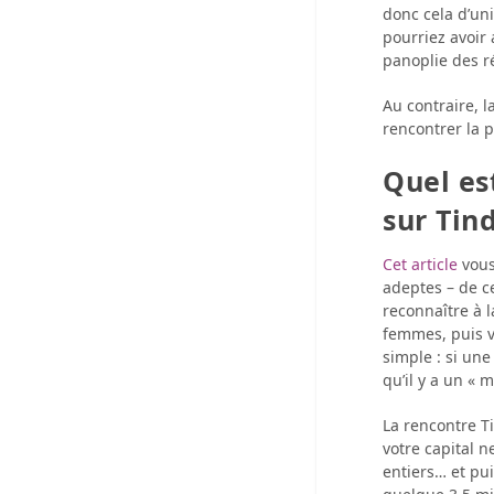
donc cela d’uni
pourriez avoir 
panoplie des r
Au contraire, 
rencontrer la 
Quel es
sur Tind
Cet article
vous
adeptes – de c
reconnaître à 
femmes, puis vou
simple : si une
qu’il y a un «
La rencontre T
votre capital 
entiers… et puis