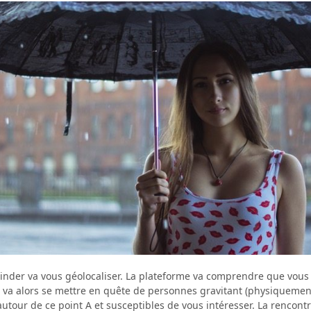
Tinder va vous géolocaliser. La plateforme va comprendre que vous
le va alors se mettre en quête de personnes gravitant (physiquemen
utour de ce point A et susceptibles de vous intéresser. La rencont