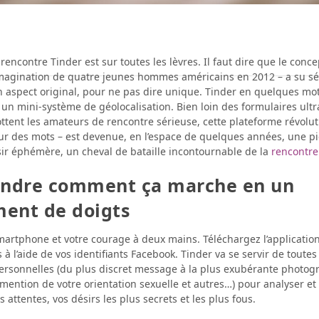
 rencontre Tinder est sur toutes les lèvres. Il faut dire que le conce
l’imagination de quatre jeunes hommes américains en 2012 – a su sé
 aspect original, pour ne pas dire unique. Tinder en quelques mots
un mini-système de géolocalisation. Bien loin des formulaires ultra
ottent les amateurs de rencontre sérieuse, cette plateforme révolut
ur des mots – est devenue, en l’espace de quelques années, une p
isir éphémère, un cheval de bataille incontournable de la
rencontre
ndre comment ça marche en un
ent de doigts
martphone et votre courage à deux mains. Téléchargez l’applicatio
à l’aide de vos identifiants Facebook. Tinder va se servir de toutes
ersonnelles (du plus discret message à la plus exubérante photog
 mention de votre orientation sexuelle et autres…) pour analyser 
s attentes, vos désirs les plus secrets et les plus fous.