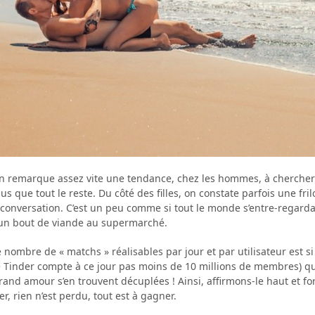
n remarque assez vite une tendance, chez les hommes, à chercher 
s que tout le reste. Du côté des filles, on constate parfois une frilo
conversation. C’est un peu comme si tout le monde s’entre-regard
 un bout de viande au supermarché.
e nombre de « matchs » réalisables par jour et par utilisateur est s
 Tinder compte à ce jour pas moins de 10 millions de membres) q
rand amour s’en trouvent décuplées ! Ainsi, affirmons-le haut et fort
r, rien n’est perdu, tout est à gagner.