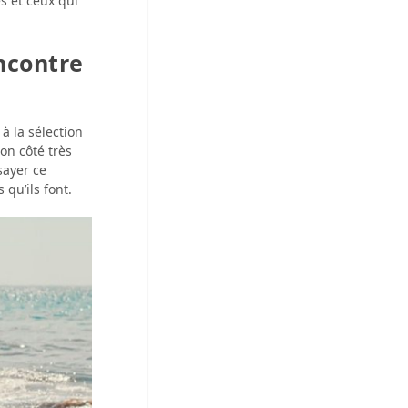
s et ceux qui
encontre
 à la sélection
on côté très
sayer ce
qu’ils font.