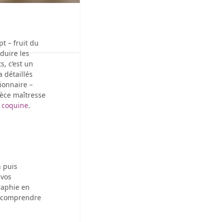
pt – fruit du
duire les
, c’est un
 détaillés
ionnaire –
ièce maîtresse
 coquine
.
n puis
 vos
raphie en
et comprendre