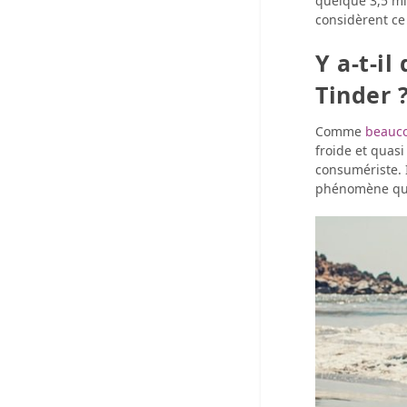
quelque 3,5 mi
considèrent ce
Y a-t-il
Tinder 
Comme
beauco
froide et quasi
consumériste. I
phénomène qu’e