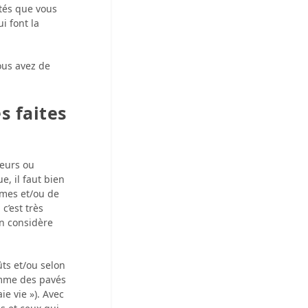
ités que vous
i font la
ous avez de
s faites
teurs ou
, il faut bien
mmes et/ou de
 c’est très
on considère
ts et/ou selon
omme des pavés
ie vie »). Avec