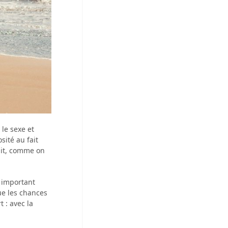
le sexe et
sité au fait
ait, comme on
i important
ue les chances
 : avec la