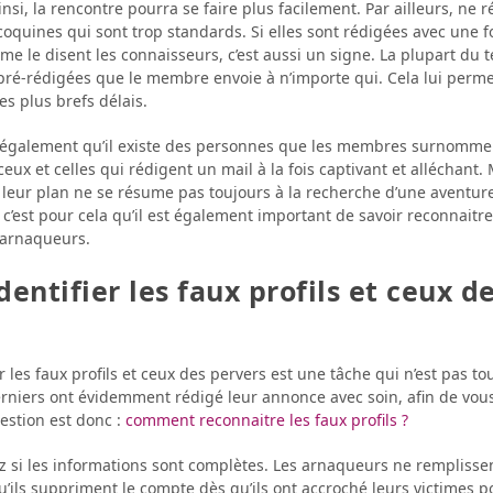
nsi, la rencontre pourra se faire plus facilement. Par ailleurs, ne
oquines qui sont trop standards. Si elles sont rédigées avec une 
e le disent les connaisseurs, c’est aussi un signe. La plupart du 
ré-rédigées que le membre envoie à n’importe qui. Cela lui perme
s plus brefs délais.
z également qu’il existe des personnes que les membres surnommen
eux et celles qui rédigent un mail à la fois captivant et alléchant.
leur plan ne se résume pas toujours à la recherche d’une aventure
c’est pour cela qu’il est également important de savoir reconnaitre 
 arnaqueurs.
dentifier les faux profils et ceux d
er les faux profils et ceux des pervers est une tâche qui n’est pas t
derniers ont évidemment rédigé leur annonce avec soin, afin de vous
question est donc :
comment reconnaitre les faux profils ?
ez si les informations sont complètes. Les arnaqueurs ne remplisse
ils suppriment le compte dès qu’ils ont accroché leurs victimes po