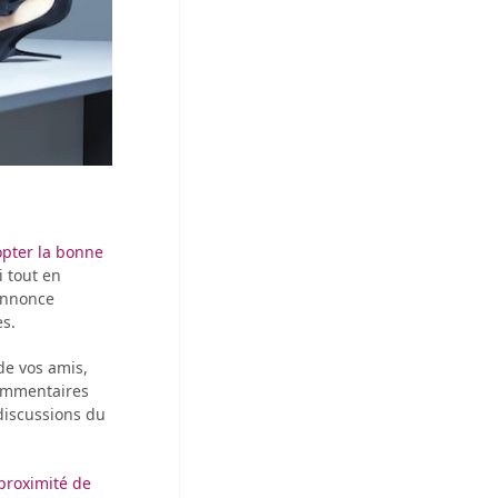
opter la bonne
i tout en
 annonce
es.
de vos amis,
commentaires
discussions du
proximité de