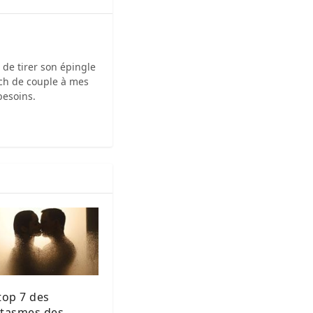
e de tirer son épingle
oach de couple à mes
besoins.
top 7 des
ntasmes des