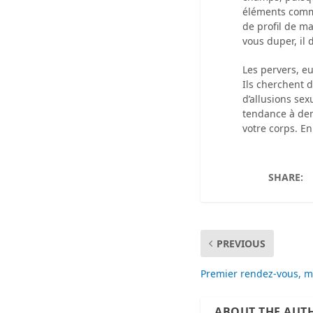
éléments comme 
de profil de m
vous duper, il 
Les pervers, e
Ils cherchent 
d’allusions se
tendance à de
votre corps. En
SHARE:
PREVIOUS
Premier rendez-vous, m
ABOUT THE AUT