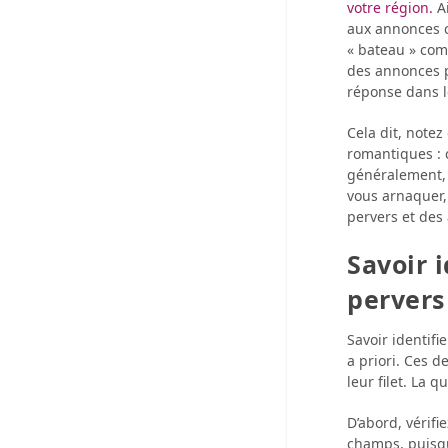
votre région.
Ai
aux annonces c
« bateau » comm
des annonces p
réponse dans le
Cela dit, note
romantiques : c
généralement, 
vous arnaquer, 
pervers et des
Savoir i
pervers
Savoir identifi
a priori. Ces 
leur filet. La 
D’abord, vérifi
champs, puisqu’