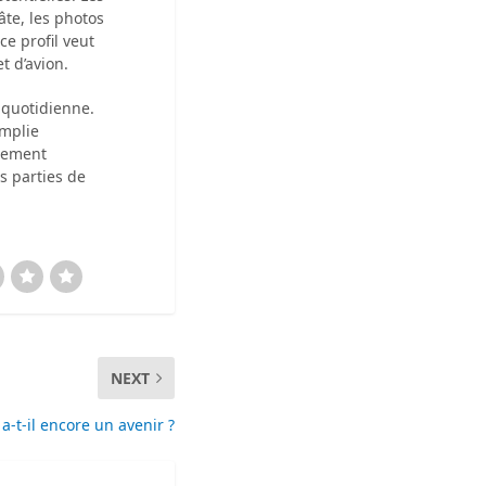
âte, les photos
e profil veut
t d’avion.
 quotidienne.
emplie
alement
 parties de
NEXT
a-t-il encore un avenir ?