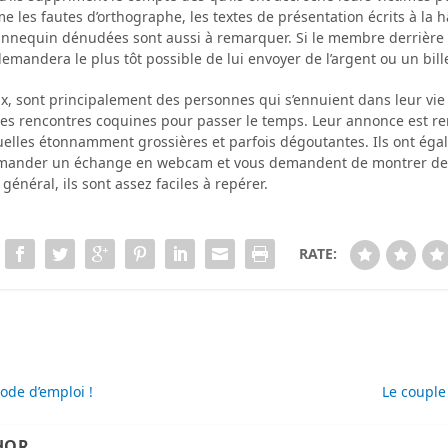
les fautes d’orthographe, les textes de présentation écrits à la h
annequin dénudées sont aussi à remarquer. Si le membre derrière c
demandera le plus tôt possible de lui envoyer de l’argent ou un bille
ux, sont principalement des personnes qui s’ennuient dans leur vie
des rencontres coquines pour passer le temps. Leur annonce est r
xuelles étonnamment grossières et parfois dégoutantes. Ils ont ég
mander un échange en webcam et vous demandent de montrer des
 général, ils sont assez faciles à repérer.
RATE:
ode d’emploi !
Le couple 
HOR