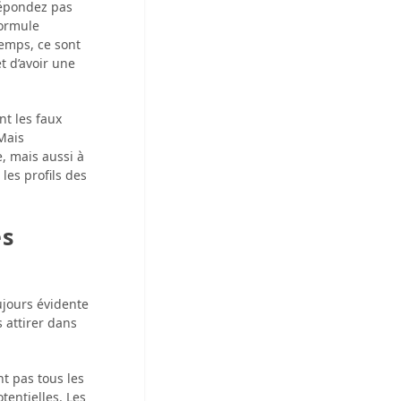
 répondez pas
formule
temps, ce sont
t d’avoir une
t les faux
 Mais
, mais aussi à
les profils des
es
oujours évidente
 attirer dans
nt pas tous les
tentielles. Les